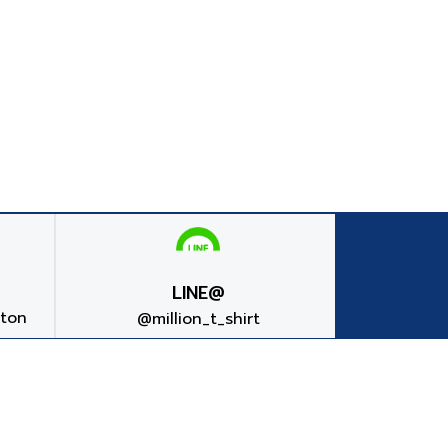
LINE@
tton
@million_t_shirt